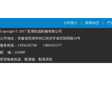
公司简介
|
新闻动态
|
产
Copyright ©
2017
芜湖悦成机械有限公司
公司地址：安徽省芜湖市鸠江经济开发区阳明路10号
服务热线：13956182740 13861651577
邮 编：241000
双管板换热器
、
配液罐
、
配液系统