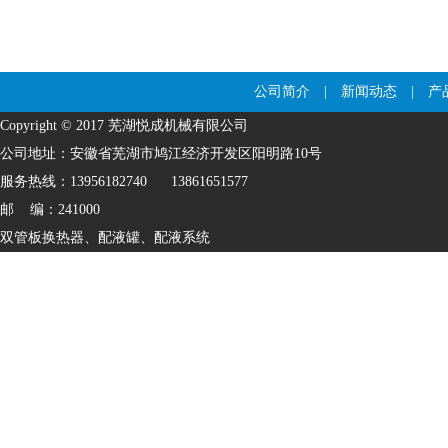
公司简介
|
新闻动态
|
产
Copyright ©
2017
芜湖悦成机械有限公司
公司地址：安徽省芜湖市鸠江经济开发区阳明路10号
服务热线：13956182740 13861651577
邮 编：241000
双管板换热器
、
配液罐
、
配液系统