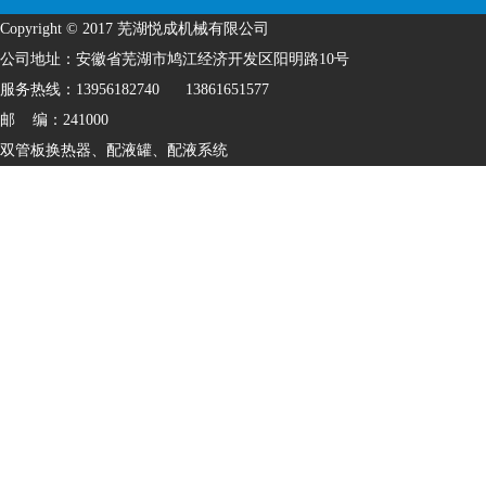
Copyright ©
2017
芜湖悦成机械有限公司
公司地址：安徽省芜湖市鸠江经济开发区阳明路10号
服务热线：13956182740 13861651577
邮 编：241000
双管板换热器
、
配液罐
、
配液系统