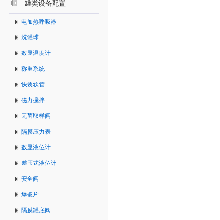
罐类设备配置
电加热呼吸器
洗罐球
数显温度计
称重系统
快装软管
磁力搅拌
无菌取样阀
隔膜压力表
数显液位计
差压式液位计
安全阀
爆破片
隔膜罐底阀